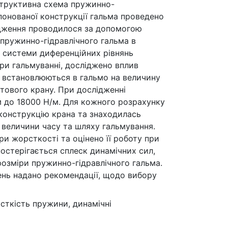
структивна схема пружинно-
опонованої конструкції гальма проведено
ідження проводилося за допомогою
пружинно-гідравлічного гальма в
я системи диференційних рівнянь
и гальмуванні, досліджено вплив
і встановлюються в гальмо на величину
тового крану. При дослідженні
 до 18000 Н/м. Для кожного розрахунку
оконструкцію крана та знаходилась
величини часу та шляху гальмування.
и жорсткості та оцінено її роботу при
постерігається сплеск динамічних сил,
розміри пружинно-гідравлічного гальма.
ень надано рекомендації, щодо вибору
сткість пружини, динамічні