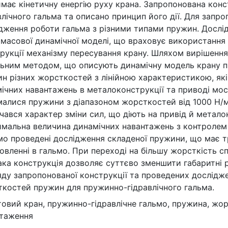
має кінетичну енергію руху крана. Запропонована кон
влічного гальма та описано принцип його дії. Для запр
дження роботи гальма з різними типами пружин. Досл
масової динамічної моделі, що враховує використання 
рукції механізму пересування крану. Шляхом вирішенн
ьним методом, що описують динамічну модель крану пр
н різних жорсткостей з лінійною характеристикою, як
ічних навантажень в металоконструкції та приводі мос
алися пружини з діапазоном жорсткостей від 1000 Н/м
чався характер зміни сил, що діють на привід й метал
мальна величина динамічних навантажень з контролем 
о проведені дослідження складеної пружини, що має тр
овленні в гальмо. При переході на більшу жорсткість с
ака конструкція дозволяє суттєво зменшити габаритні 
яду запропонованої конструкції та проведених дослідж
костей пружин для пружинно-гідравлічного гальма.
овий кран, пружинно-гідравлічне гальмо, пружина, жор
нтаження