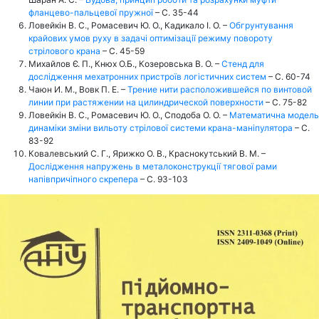
фланцево-пальцевої пружної
– С. 35-44
Ловейкін В. С., Ромасевич Ю. О., Кадикало І. О. –
Обгрунтування
крайових умов руху в задачі оптимізації режиму повороту
стрілового крана
– С. 45-59
Михайлов Є. П., Кнюх О.Б., Козеровська В. О. –
Стенд для
дослідження мехатронних пристроїв логістичних систем
– С. 60-74
Чаюн И. М., Вовк П. Е. –
Трение нити расположившейся по винтовой
линии при растяжении на цилиндрической поверхности
– С. 75-82
Ловейкін В. С., Ромасевич Ю. О., Сподоба О. О. –
Математична модель
динаміки зміни вильоту стрілової системи крана-маніпулятора
– С.
83-92
Ковалевський С. Г., Ярижко О. В., Краснокутський В. М. –
Дослідження напружень в металоконструкції тягової рами
напівпричіпного скрепера
– С. 93-103