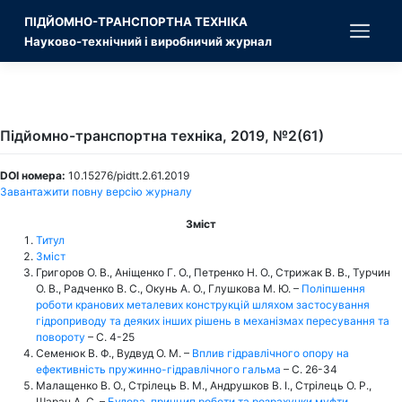
Skip
ПІДЙОМНО-ТРАНСПОРТНА ТЕХНІКА
to
content
Науково-технічний і виробничий журнал
Підйомно-транспортна техніка, 2019, №2(61)
DOI номера:
10.15276/pidtt.2.61.2019
Завантажити повну версію журналу
Зміст
Титул
Зміст
Григоров О. В., Аніщенко Г. О., Петренко Н. О., Стрижак В. В., Турчин
О. В., Радченко В. С., Окунь А. О., Глушкова М. Ю. –
Поліпшення
роботи кранових металевих конструкцій шляхом застосування
гідроприводу та деяких інших рішень в механізмах пересування та
повороту
– С. 4-25
Семенюк В. Ф., Вудвуд О. М. –
Вплив гідравлічного опору на
ефективність пружинно-гідравлічного гальма
– С. 26-34
Малащенко В. О., Стрілець В. М., Андрушков В. І., Стрілець О. Р.,
Шаран А. С. –
Будова, принцип роботи та розрахунки муфти