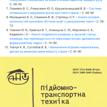
С. 36-45
Ловейкін В. С., Ромасевич Ю. О., Крушельницький В. В. –
Система
оптимального керування рухом мостового крана
– С. 46-58
Малащенко В. О., Семенюк В. Ф., Стрілець О. Р. –
Аналіз силових
залежностей кулькових обгінних муфт з урахуванням тертя
– С. 59-
73
Човнюк Ю. В., Кравчук В. Т., Комоцька С. Ю., Марченко О. А.,
Кадикало І. О. –
Аналіз поздовжніх коливань у пружній стрічці
конвеєра, яка переміщується по нерухомих котках: двохвильова
форма розв’язку задачі
– С. 74-80
Ткачук К. В., Суглобов В. В. –
Визначення вітрових навантажень,
діючих на механізм зміни вильоту стріли
– С. 81-90