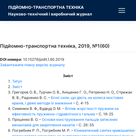
Skip
ПІДЙОМНО-ТРАНСПОРТНА ТЕХНІКА
to
content
Науково-технічний і виробничий журнал
Підйомно-транспортна техніка, 2019, №1(60)
DOI номера:
10.15276/pidtt.1.60.2019
Завантажити повну версію журналу
Зміст
Титул
Зміст
Григоров О. В., Турчин О. В., Аніщенко Г. О., Петренко Н. О., Стрижак
В. В., Радченко В. С. –
Бічні сили, що діють на колеса мостових
кранів, і деякі методи їх зниження
– С. 4-15
Семенюк В. Ф., Вудвуд О. М. –
Вплив жорсткості пружини на
ефективність пружинно-гідравлічного гальма
– С. 16-25
Проценко В. О. –
Основи конструювання пальців затискних
механізмів для закріплення канатів
– С. 26-35
Погребняк Р. П., Погребняк М. Р. –
Кінематичний синтез кривошипно-
повзункового механізму за енергетичним індексом передачі руху
–