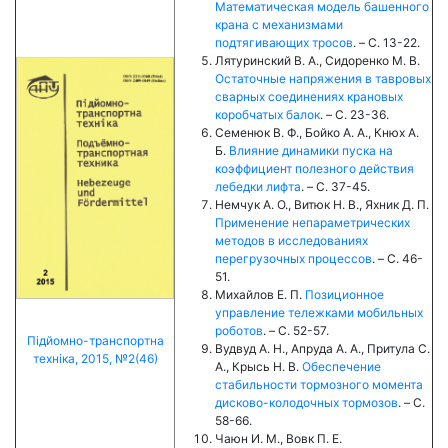
Математическая модель башенного
крана с механизмами
подтягивающих тросов
. – C. 13-22.
Лятуринский В. А., Сидоренко М. В.
Остаточные напряжения в тавровых
сварных соединениях крановых
коробчатых балок
. – C. 23-36.
Семенюк В. Ф., Бойко А. А., Кнюх А.
Б.
Влияние динамики пуска на
коэффициент полезного действия
лебедки лифта
. – C. 37-45.
Немчук А. О., Витюк Н. В., Яхник Д. П.
Применение непараметрических
методов в исследованиях
перегрузочных процессов
. – C. 46-
51.
Михайлов Е. П.
Позиционное
управление тележками мобильных
роботов
. – C. 52-57.
Підйомно-транспортна
Вудвуд А. Н., Апруда А. А., Притула С.
техніка, 2015, №2(46)
А., Крысь Н. В.
Обеспечение
стабильности тормозного момента
дисково-колодочных тормозов
. – C.
58-66.
Чаюн И. М., Вовк П. Е.