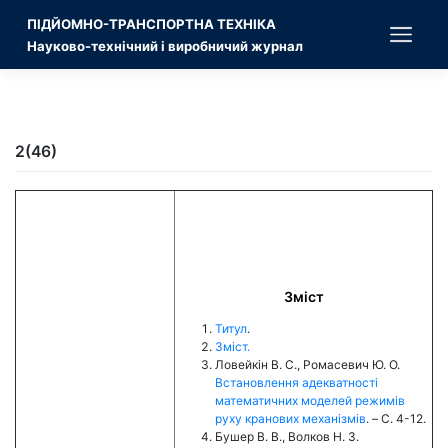
Skip
ПІДЙОМНО-ТРАНСПОРТНА ТЕХНІКА
to
content
Науково-технічний і виробничий журнал
2(46)
Зміст
Титул
.
Зміст.
Ловейкін В. С., Ромасевич Ю. О.
Встановлення адекватності
математичних моделей режимів
руху кранових механізмів
. – C. 4-12.
Бушер В. В., Волков Н. З.