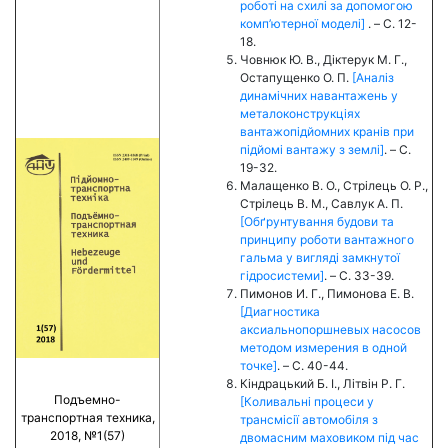
роботі на схилі за допомогою
комп’ютерної моделі]
. – C. 12-
18.
Човнюк Ю. В., Діктерук М. Г.,
Остапущенко О. П.
[Аналіз
динамічних навантажень у
металоконструкціях
вантажопідйомних кранів при
підйомі вантажу з землі]
. – C.
19-32.
Малащенко В. О., Стрілець О. Р.,
Стрілець В. М., Савлук А. П.
[Обґрунтування будови та
принципу роботи вантажного
гальма у вигляді замкнутої
гідросистеми]
. – C. 33-39.
Пимонов И. Г., Пимонова Е. В.
[Диагностика
аксиальнопоршневых насосов
методом измерения в одной
точке]
. – C. 40-44.
Кіндрацький Б. І., Літвін Р. Г.
Подъемно-
[Коливальні процеси у
транспортная техника,
трансмісії автомобіля з
2018, №1(57)
двомасним маховиком під час