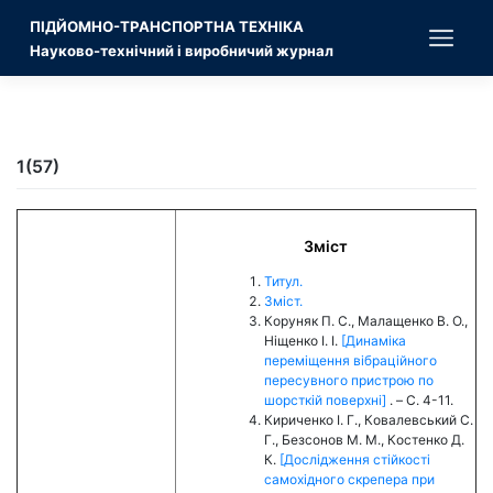
Skip
ПІДЙОМНО-ТРАНСПОРТНА ТЕХНІКА
to
content
Науково-технічний і виробничий журнал
1(57)
Зміст
Титул.
Зміст.
Коруняк П. С., Малащенко В. О.,
Ніщенко І. І.
[Динаміка
переміщення вібраційного
пересувного пристрою по
шорсткій поверхні]
. – C. 4-11.
Кириченко І. Г., Ковалевський С.
Г., Безсонов М. М., Костенко Д.
К.
[Дослідження стійкості
самохідного скрепера при