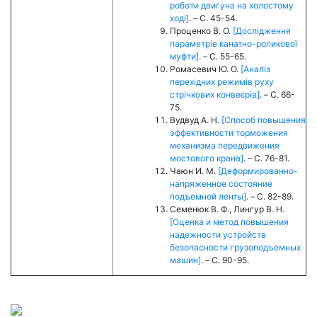
роботи двигуна на холостому
ході]
. – C. 45-54.
Проценко В. О.
[Дослідження
параметрів канатно-роликової
муфти]
. – C. 55-65.
Ромасевич Ю. О.
[Аналіз
перехідних режимів руху
стрічкових конвеєрів]
. – C. 66-
75.
Вудвуд А. Н.
[Способ повышения
эффективности торможения
механизма передвижения
мостового крана]
. – C. 76-81.
Чаюн И. М.
[Деформированно-
напряженное состояние
подъемной ленты]
. – C. 82-89.
Семенюк В. Ф., Лингур В. Н.
[Оценка и метод повышения
надежности устройств
безопасности грузоподъемных
машин]
. – C. 90-95.