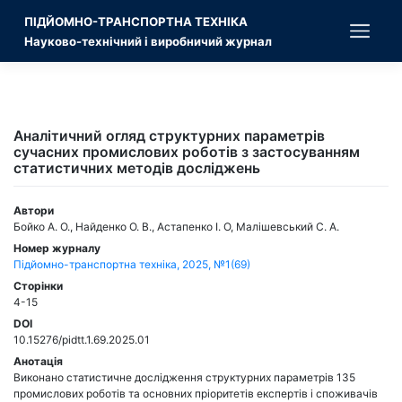
Skip
ПІДЙОМНО-ТРАНСПОРТНА ТЕХНІКА
to
content
Науково-технічний і виробничий журнал
Аналітичний огляд структурних параметрів
сучасних промислових роботів з застосуванням
статистичних методів досліджень
Автори
Бойко А. О., Найденко О. В., Астапенко І. О, Малішевський С. А.
Номер журналу
Підйомно-транспортна техніка, 2025, №1(69)
Сторінки
4-15
DOI
10.15276/pidtt.1.69.2025.01
Анотація
Виконано статистичне дослідження структурних параметрів 135
промислових роботів та основних пріоритетів експертів і споживачів