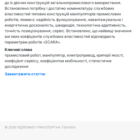
до їх діючих конструкцій загальнопромислового використання.
Встановлено потрібну і достатню номенклатуру службових
властивостей типових конструкцій маніпуляторів промислових
роботів, якими є: надійність функціонування, навантажувальна і
енергетична досконалість, швидкодія, технологічна адаптивність,
точність позиціонування, сервіс. Встановлено, що найвищі значення
вагових коефіцієнтів службових властивостей відповідають
параметрам роботів «SCARA».
Ключові слова
промисловий робот, маніпулятор, електропривод, критерії якості,
коефіцієнт сервісу, коефіцієнтом мобільності, статистичне
дослідження
Завантажити статтю
© 2026
ПІДЙОМНО-ТРАНСПОРТНА ТЕХНІКА