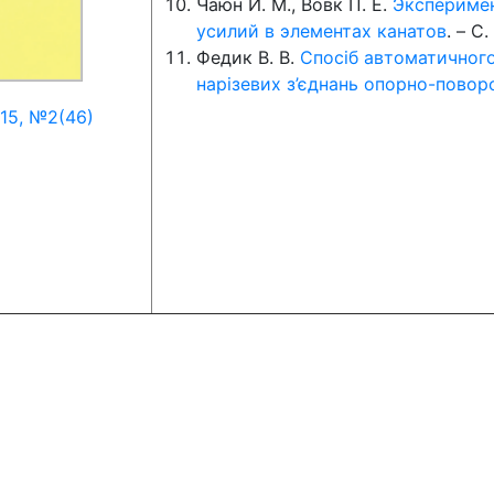
Чаюн И. М., Вовк П. Е.
Эксперимен
усилий в элементах канатов
. – C.
Федик В. В.
Спосіб автоматичного
нарізевих з’єднань опорно-повор
15, №2(46)