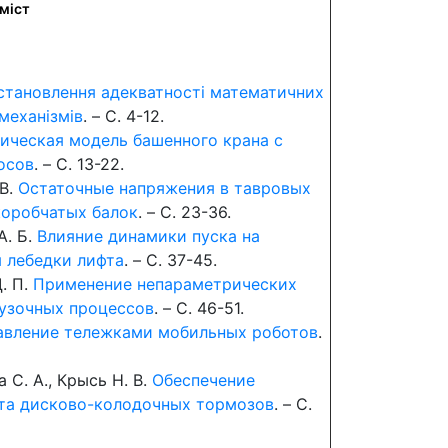
міст
становлення адекватності математичних
механізмів
. – C. 4-12.
ическая модель башенного крана с
осов
. – C. 13-22.
 В.
Остаточные напряжения в тавровых
коробчатых балок
. – C. 23-36.
А. Б.
Влияние динамики пуска на
 лебедки лифта
. – C. 37-45.
Д. П.
Применение непараметрических
рузочных процессов
. – C. 46-51.
авление тележками мобильных роботов
.
а С. А., Крысь Н. В.
Обеспечение
та дисково-колодочных тормозов
. – C.