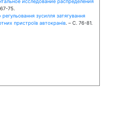
тальное исследование распределения
 67-75.
 регульовання зусилля затягування
отних пристроїв автокранів
. – C. 76-81.