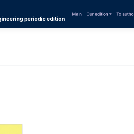
Main
Our edition
To autho
ineering periodic edition