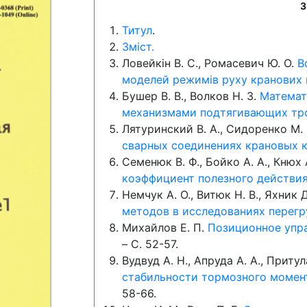
З
Титул
.
Зміст.
Ловейкін В. С., Ромасевич Ю. О.
В
моделей режимів руху кранових 
Бушер В. В., Волков Н. З.
Математ
механизмами подтягивающих тр
Лятуринский В. А., Сидоренко М.
сварных соединениях крановых 
Семенюк В. Ф., Бойко А. А., Кнюх 
коэффициент полезного действия
Немчук А. О., Витюк Н. В., Яхник 
методов в исследованиях перег
Михайлов Е. П.
Позиционное упр
– C. 52-57.
Вудвуд А. Н., Апруда А. А., Притул
стабильности тормозного момен
58-66.