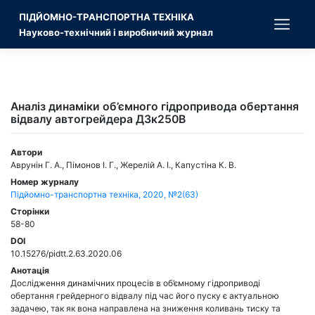
Skip
ПІДЙОМНО-ТРАНСПОРТНА ТЕХНІКА
to
content
Науково-технічний і виробничий журнал
Аналіз динаміки об’ємного гідропривода обертання
відвалу автогрейдера ДЗк250В
Автори
Аврунін Г. А., Пімонов І. Г., Жерелій А. І., Капустіна К. В.
Номер журналу
Підйомно-транспортна техніка, 2020, №2(63)
Сторінки
58-80
DOI
10.15276/pidtt.2.63.2020.06
Анотація
Дослідження динамічних процесів в об’ємному гідроприводі
обертання грейдерного відвалу під час його пуску є актуальною
задачею, так як вона направлена на зниження коливань тиску та