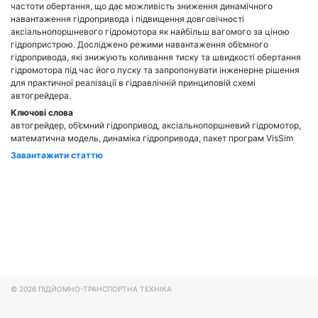
частоти обертання, що дає можливість зниження динамічного
навантаження гідропривода і підвищення довговічності
аксіальнопоршневого гідромотора як найбільш вагомого за ціною
гідропристрою. Досліджено режими навантаження об’ємного
гідропривода, які знижують коливання тиску та швидкості обертання
гідромотора під час його пуску та запропонувати інженерне рішення
для практичної реалізації в гідравлічній принциповій схемі
автогрейдера.
Ключові слова
автогрейдер, об’ємний гідропривод, аксіальнопоршневий гідромотор,
математична модель, динаміка гідропривода, пакет програм VisSim
Завантажити статтю
© 2026
ПІДЙОМНО-ТРАНСПОРТНА ТЕХНІКА