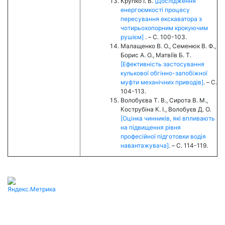
Крупко І. В.
[Дослідження
енергоємкості процесу
пересування екскаватора з
чотирьохопорним крокуючим
рушієм]
. – C. 100-103.
Малащенко В. О., Семенюк В. Ф.,
Борис А. О., Матвіїв Б. Т.
[Ефективність застосування
кулькової обгінно-запобіжної
муфти механічних приводів]
. – C.
104-113.
Волобуєва Т. В., Сирота В. М.,
Кострубіна К. І., Волобуєв Д. О.
[Оцінка чинників, які впливають
на підвищення рівня
професійної підготовки водія
навантажувача]
. – C. 114-119.