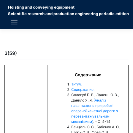
Skip
Hoisting and conveying equipment
to
content
Scientific research and production engineering periodic edition
3(59)
Содержание
Титул.
Содержание.
Сологуб Б. В., Ланець О. В.,
Данило Я. Я.
[Аналіз
навантажень при роботі
спареної канатної дороги з
перевантажувальним
механізмом]
. – C. 4-14.
Венцель Є. С., Бабенко А. О.,
Щукін О. В., Орел О. В.