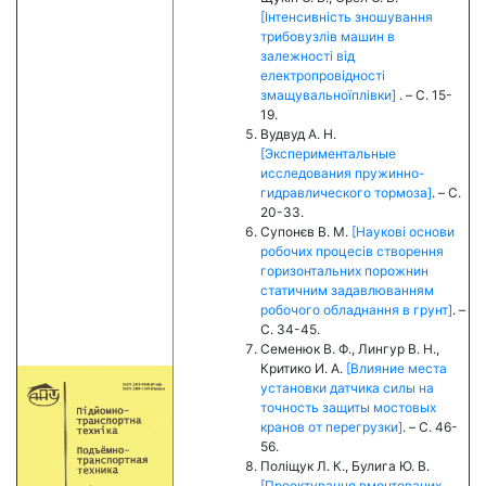
[Інтенсивність зношування
трибовузлів машин в
залежності від
електропровідності
змащувальноїплівки]
. – C. 15-
19.
Вудвуд А. Н.
[Экспериментальные
исследования пружинно-
гидравлического тормоза]
. – C.
20-33.
Супонєв В. М.
[Наукові основи
робочих процесів створення
горизонтальних порожнин
статичним задавлюванням
робочого обладнання в грунт]
. –
C. 34-45.
Семенюк В. Ф., Лингур В. Н.,
Критико И. А.
[Влияние места
установки датчика силы на
точность защиты мостовых
кранов от перегрузки]
. – C. 46-
56.
Поліщук Л. К., Булига Ю. В.
[Проектування вмонтованих