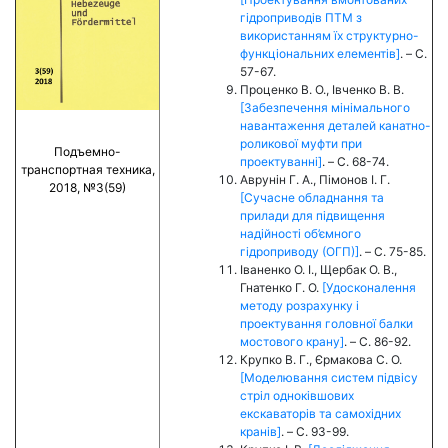
гідроприводів ПТМ з
використанням їх структурно-
функціональних елементів]
. – C.
57-67.
Проценко В. О., Івченко В. В.
[Забезпечення мінімального
навантаження деталей канатно-
роликової муфти при
Подъемно-
проектуванні]
. – C. 68-74.
транспортная техника,
Аврунін Г. А., Пімонов І. Г.
2018, №3(59)
[Сучасне обладнання та
прилади для підвищення
надійності об’ємного
гідроприводу (ОГП)]
. – C. 75-85.
Іваненко О. І., Щербак О. В.,
Гнатенко Г. О.
[Удосконалення
методу розрахунку і
проектування головної балки
мостового крану]
. – C. 86-92.
Крупко В. Г., Єрмакова С. О.
[Моделювання систем підвісу
стріл одноківшових
екскаваторів та самохідних
кранів]
. – C. 93-99.