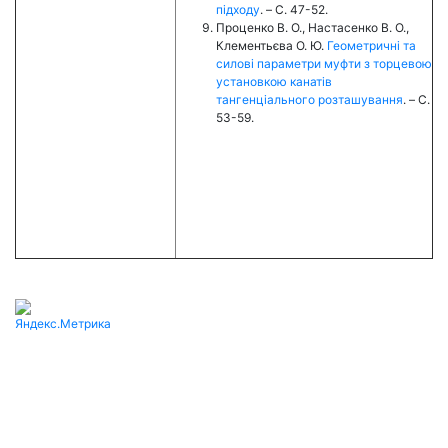
підходу
. – C. 47-52.
Проценко В. О., Настасенко В. О.,
Клементьєва О. Ю.
Геометричні та
силові параметри муфти з торцевою
установкою канатів
тангенціального розташування
. – C.
53-59.