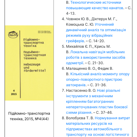
В.
Технологические источники
повышающие качество канатов
. – C.
4-13.
Човнюк Ю. В., Діктерук М. Г.,
Комоцька С. Ю.
Уточнений
динамічний аналіз та оптимізація
режимів руху вібраційних
грейферів
. – C. 14-20.
Михайлов Є. П., Крись М.
В.
Локальна навігація мобільних
роботів з використанням засобів
одометрії
. – C. 21-30.
Малащенко В. О., Федик В.
В.
Кількісний аналіз моменту опору
опорно-поворотного пристрою
автокранів
. – C. 31-36.
Настасенко В. О.
Нові різальні
інструменти з механічним
кріпленням багатогранних
непереточуваних пластин бокової
схеми різання
. – C. 37-46.
Підйомно-транспортна
Волобуєва Т. В.
Нормування витрат
техніка, 2015, №4(44)
матеріальних ресурсів на
підприємствах автомобільного
транспорту на основі логістичного