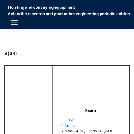
Skip
Hoisting and conveying equipment
to
content
Scientific research and production engineering periodic edition
4(48)
Зміст
Титул
.
Зміст
.
Чаюн И. М., Непомнящий А.